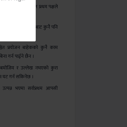
 घर/जग्गा भाडा कर समेत प्रथम पक्षले
य शक्ति तथा दैवि प्रकोपबाट कुनै पनि
 जिम्मेवार हुनेछ।
्चित प्रयोजन बाहेकको कुनै काम
बिना गर्न पाईने छैन ।
 बमोजिम र उल्लेख नभएको कुरा
प घट गर्न सकिनेछ ।
 उत्पन्न भएमा सर्वप्रथम आपसी