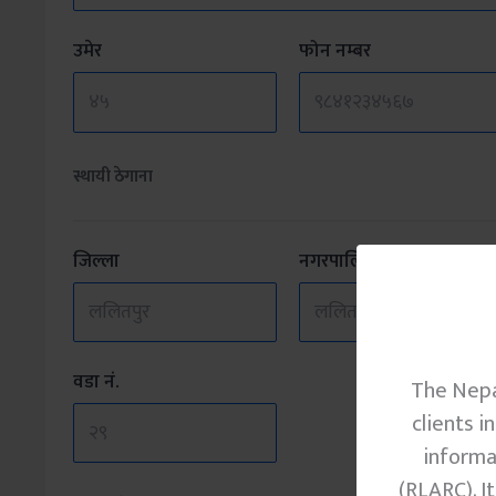
उमेर
फोन नम्बर
स्थायी ठेगाना
जिल्ला
नगरपालिका/गा.पा.
वडा नं.
The Nepal
clients i
informa
(RLARC). I