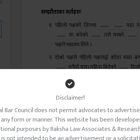
सम्झौताका सर्तहरुः
पहिलो पक्षको जिल्ला
.......
.......
वडा नं
.......
मा बनेको
.......
तले घरको
.......
पक्षले भाडामा लिने ।
दोश्रो पक्षले पहिलो पक्षलाई कोठा भाडा
.......
रुपैयाँ मात्र) महिना बितेको
.......
दिनभित
यो सम्झौता पत्र
.......
देखि
.......
सम्म लागु 
भाडामा लिएको कोठाको संरक्षण रेखदेख जिम्मेवा
Disclaimer!
कुनै पक्षले घर/कोठा/जग्गा छोड्न वा खाल
 Bar Council does not permit advocates to advertise 
सुचना दिनु पर्नेछ।
n any form or manner. This website has been develope
यस करार बमोजिम दोस्रो पक्षले घर/कोठा/ज
tional purposes by Raksha Law Associates & Researc
t is not intended to be an advertisement or a solicitati
अतिरिक्त विद्युत महशुल, खानेपानी, टेलिफोन