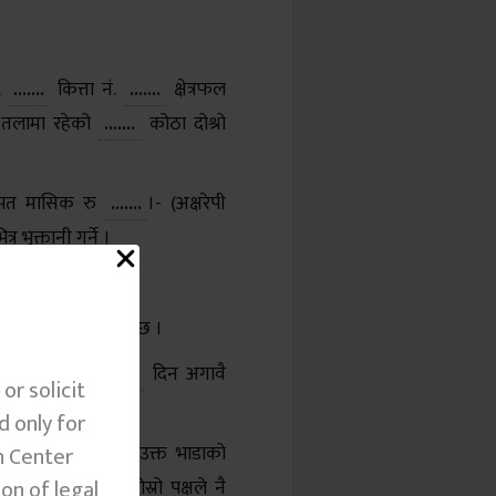
.
.......
कित्ता नं.
.......
क्षेत्रफल
तलामा रहेको
.......
कोठा दोश्रो
 बापत मासिक रु
.......
।- (अक्षरेपी
्र भुक्तानी गर्ने ।
हुनेछ।
री दोश्रो पक्षको हुनेछ ।
ी गराउन चाहेमा
.......
दिन अगावै
or solicit
d only for
ग्गा भाडामा लिंदा उक्त भाडाको
h Center
on of legal
, सरसफाई शुल्क दोस्रो पक्षले नै