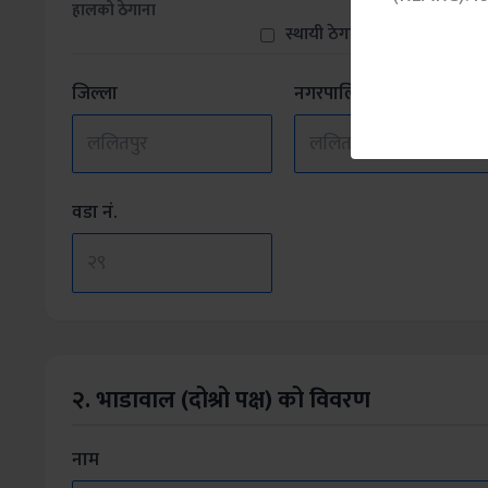
हालको ठेगाना
स्थायी ठेगाना नै हालको ठेगाना ह
जिल्ला
नगरपालिका/गा.पा.
वडा नं.
२. भाडावाल (दोश्रो पक्ष) को विवरण
नाम