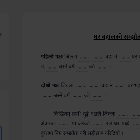
घर बहालको सम्झौता
ी
पहिलो पक्षः
जिल्ला
.......
.......
वडा नं
.......
घर 
.......
नं.
.......
बस्ने
बर्ष
.......
को
।
दोश्रो पक्षः
जिल्ला
.......
.......
वडा नं
.......
घर भइ
.......
.......
बस्ने
बर्ष
.......
को
।
लिखितम् हामी दुई पक्षले जिल्ला
.......
.....
क्षेत्रफल
.......
मा बनेको
.......
तले घर मध्ये
.....
कुरामा निम्न सम्झौता गरी सहीछाप गरिदियौं ।